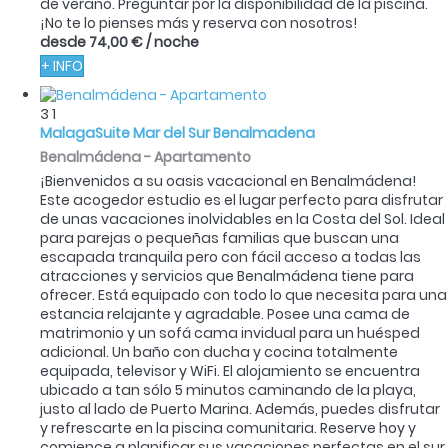
de verano. Preguntar por la disponibilidad de la piscina.
¡No te lo pienses más y reserva con nosotros!
desde
74,00 €
/ noche
+ INFO
3
1
MalagaSuite Mar del Sur Benalmadena
Benalmádena -
Apartamento
¡Bienvenidos a su oasis vacacional en Benalmádena!
Este acogedor estudio es el lugar perfecto para disfrutar
de unas vacaciones inolvidables en la Costa del Sol. Ideal
para parejas o pequeñas familias que buscan una
escapada tranquila pero con fácil acceso a todas las
atracciones y servicios que Benalmádena tiene para
ofrecer. Está equipado con todo lo que necesita para una
estancia relajante y agradable. Posee una cama de
matrimonio y un sofá cama invidual para un huésped
adicional. Un baño con ducha y cocina totalmente
equipada, televisor y WiFi. El alojamiento se encuentra
ubicado a tan sólo 5 minutos caminando de la playa,
justo al lado de Puerto Marina. Además, puedes disfrutar
y refrescarte en la piscina comunitaria. Reserve hoy y
comience a planificar sus vacaciones perfectas en el sur.