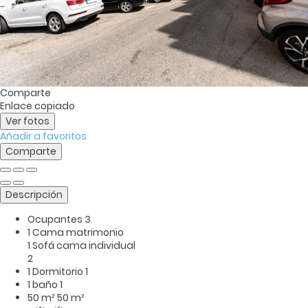
Comparte
Enlace copiado
Ver fotos
Añadir a favoritos
Comparte
Descripción
Ocupantes
3
1 Cama matrimonio
1 Sofá cama individual
2
1 Dormitorio
1
1 baño
1
50 m²
50 m²