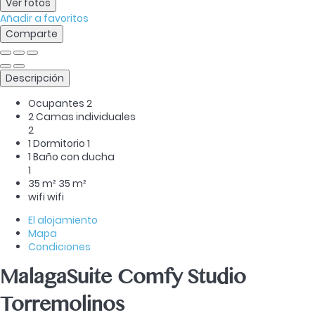
Ver fotos
Añadir a favoritos
Comparte
Descripción
Ocupantes
2
2 Camas individuales
2
1 Dormitorio
1
1 Baño con ducha
1
35 m²
35 m²
wifi
wifi
El alojamiento
Mapa
Condiciones
MalagaSuite Comfy Studio
Torremolinos