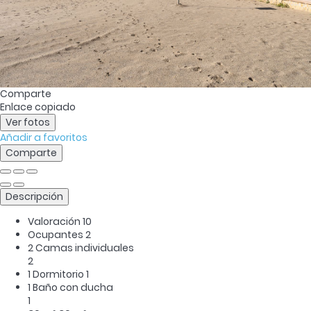
Comparte
Enlace copiado
Ver fotos
Añadir a favoritos
Comparte
Descripción
Valoración
10
Ocupantes
2
2 Camas individuales
2
1 Dormitorio
1
1 Baño con ducha
1