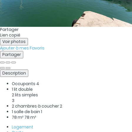
Partager
Lien copié
Voir photos
Ajouter à mes Favoris
Partager
Description
Occupants
4
1 lit double
2 lits simples
3
2 chambres à coucher
2
1 salle de bain
1
78 m²
78 m²
Logement