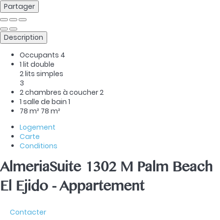
Partager
Description
Occupants
4
1 lit double
2 lits simples
3
2 chambres à coucher
2
1 salle de bain
1
78 m²
78 m²
Logement
Carte
Conditions
AlmeriaSuite 1302 M Palm Beach
El Ejido -
Appartement
Contacter