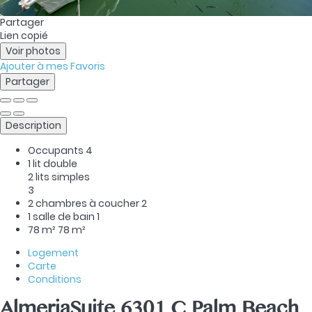
Partager
Lien copié
Voir photos
Ajouter à mes Favoris
Partager
Description
Occupants
4
1 lit double
2 lits simples
3
2 chambres à coucher
2
1 salle de bain
1
78 m²
78 m²
Logement
Carte
Conditions