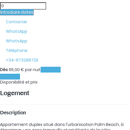
Introduire dates
Contacter
WhatsApp
WhatsApp
Téléphone
+34-673288729
Dès
65,
00 €
par nuit
Les dates
Les dates
Disponibilité et prix
Logement
Description
Appartement duplex situé dans l'urbanisation Palm Beach, à
Almerimar, une zone tranquille et privilégiée de la côte