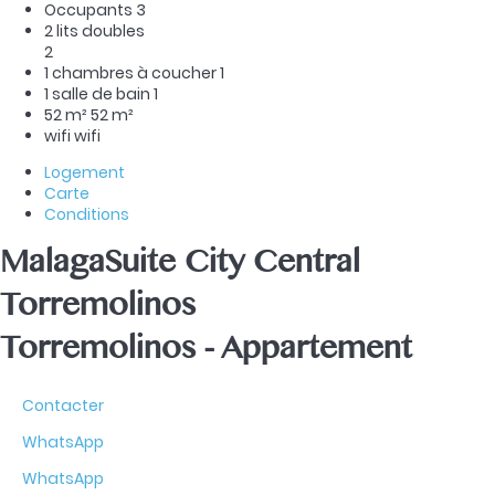
Occupants
3
2 lits doubles
2
1 chambres à coucher
1
1 salle de bain
1
52 m²
52 m²
wifi
wifi
Logement
Carte
Conditions
MalagaSuite City Central
Torremolinos
Torremolinos -
Appartement
Contacter
WhatsApp
WhatsApp