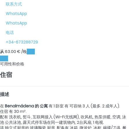
联系方式
WhatsApp
WhatsApp
电话
+34-673288729
从
63.
00 €
/晚
日期
日期
可用性和价格
住宿
描述
在
Benalmádena 的 公寓
有 1 卧室 有 可容纳 3 人 (最多. 2 成年人).
住宿 有 30 m².
配有 洗衣机, 熨斗, 互联网接入 (Wi-Fi无线网), 吹风机, 热泵供暖, 空调, 泳
池 公共泳池, 露天式停车场在同一建筑物内, 2台风扇, 1 电视.
该 独立式厨房的 玻璃陶瓷 厨房, 配备有 冰箱, 微波炉, 冰柜, 碗碟/刀具, 餐