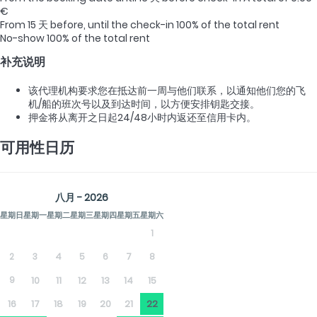
€
From 15 天 before, until the check-in
100% of the total rent
No-show
100% of the total rent
补充说明
该代理机构要求您在抵达前一周与他们联系，以通知他们您的飞
机/船的班次号以及到达时间，以方便安排钥匙交接。
押金将从离开之日起24/48小时内返还至信用卡内。
可用性日历
八月 - 2026
星期日
星期一
星期二
星期三
星期四
星期五
星期六
1
2
3
4
5
6
7
8
9
10
11
12
13
14
15
16
17
18
19
20
21
22