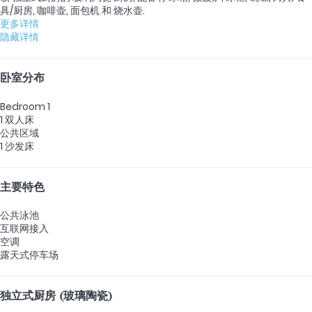
具/厨房, 咖啡壶, 面包机 和 烧水壶.
更多详情
隐藏详情
卧室分布
Bedroom 1
1 双人床
公共区域
1 沙发床
主要特色
公共泳池
互联网接入
空调
露天式停车场
独立式厨房 (玻璃陶瓷)