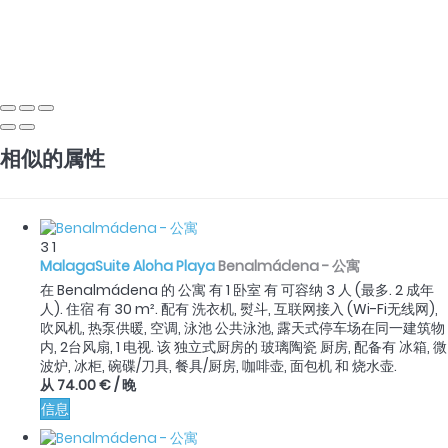
相似的属性
3
1
MalagaSuite Aloha Playa
Benalmádena -
公寓
在 Benalmádena 的 公寓 有 1 卧室 有 可容纳 3 人 (最多. 2 成年
人). 住宿 有 30 m². 配有 洗衣机, 熨斗, 互联网接入 (Wi-Fi无线网),
吹风机, 热泵供暖, 空调, 泳池 公共泳池, 露天式停车场在同一建筑物
内, 2台风扇, 1 电视. 该 独立式厨房的 玻璃陶瓷 厨房, 配备有 冰箱, 微
波炉, 冰柜, 碗碟/刀具, 餐具/厨房, 咖啡壶, 面包机 和 烧水壶.
从
74.00 €
/ 晚
信息