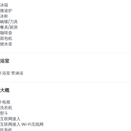
冰箱
微波炉
冰柜
碗碟/刀具
餐具/厨房
咖啡壶
面包机
烧水壶
浴室
1 浴室 带淋浴
大概
1 电视
洗衣机
熨斗
互联网接入
互联网接入
Wi-Fi无线网
吹风机