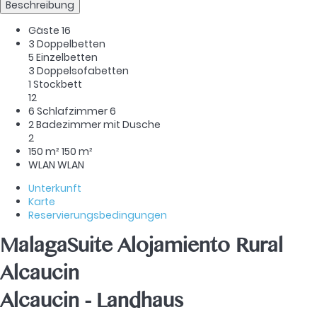
Beschreibung
Gäste
16
3 Doppelbetten
5 Einzelbetten
3 Doppelsofabetten
1 Stockbett
12
6 Schlafzimmer
6
2 Badezimmer mit Dusche
2
150 m²
150 m²
WLAN
WLAN
Unterkunft
Karte
Reservierungsbedingungen
MalagaSuite Alojamiento Rural
Alcaucin
Alcaucin -
Landhaus